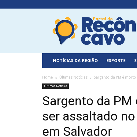
Portal
do
Recôncavo
NOTÍCIAS DA REGIÃO
ESPORTE
Home
Últimas Notícias
Sargento da PM é morto a
Últimas Notícias
Sargento da PM é
ser assaltado no
em Salvador