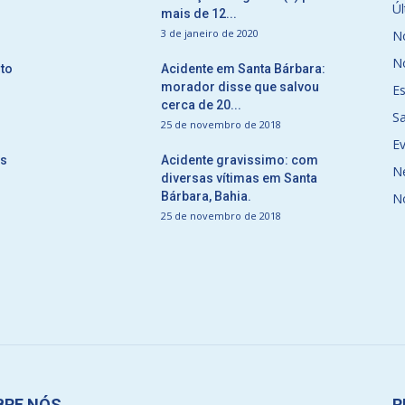
Úl
mais de 12...
3 de janeiro de 2020
No
No
to
Acidente em Santa Bárbara:
morador disse que salvou
E
cerca de 20...
S
25 de novembro de 2018
E
ós
Acidente gravissimo: com
N
diversas vítimas em Santa
Bárbara, Bahia.
N
25 de novembro de 2018
BRE NÓS
R