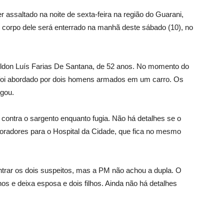
r assaltado na noite de sexta-feira na região do Guarani,
O corpo dele será enterrado na manhã deste sábado (10), no
 Ueldon Luís Farias De Santana, de 52 anos. No momento do
o foi abordado por dois homens armados em um carro. Os
egou.
 contra o sargento enquanto fugia. Não há detalhes se o
r moradores para o Hospital da Cidade, que fica no mesmo
ntrar os dois suspeitos, mas a PM não achou a dupla. O
s e deixa esposa e dois filhos. Ainda não há detalhes