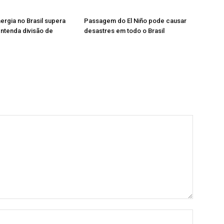
ergia no Brasil supera
Passagem do El Niño pode causar
entenda divisão de
desastres em todo o Brasil