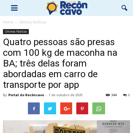
Home
Últimas Notícias
Últimas Notícias
Quatro pessoas são presas
com 100 kg de maconha na
BA; três delas foram
abordadas em carro de
transporte por app
By
Portal do Recôncavo
-
1 de outubro de 2020
344
0