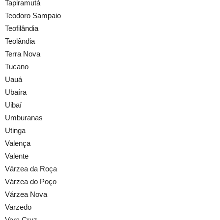
Tapiramutá
Teodoro Sampaio
Teofilândia
Teolândia
Terra Nova
Tucano
Uauá
Ubaíra
Uibaí
Umburanas
Utinga
Valença
Valente
Várzea da Roça
Várzea do Poço
Várzea Nova
Varzedo
Vera Cruz