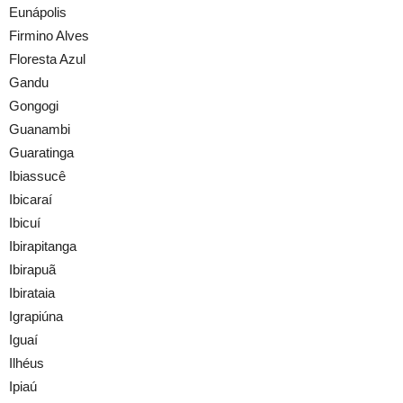
Eunápolis
Firmino Alves
Floresta Azul
Gandu
Gongogi
Guanambi
Guaratinga
Ibiassucê
Ibicaraí
Ibicuí
Ibirapitanga
Ibirapuã
Ibirataia
Igrapiúna
Iguaí
Ilhéus
Ipiaú