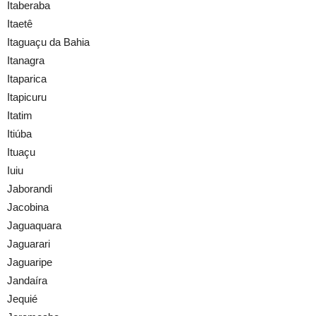
Itaberaba
Itaetê
Itaguaçu da Bahia
Itanagra
Itaparica
Itapicuru
Itatim
Itiúba
Ituaçu
Iuiu
Jaborandi
Jacobina
Jaguaquara
Jaguarari
Jaguaripe
Jandaíra
Jequié