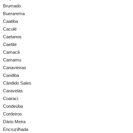
Brumado
Buerarema
Caatiba
Caculé
Caetanos
Caetité
Camacã
Camamu
Canavieiras
Candiba
Cândido Sales
Caravelas
Coaraci
Condeúba
Cordeiros
Dário Meira
Encruzilhada