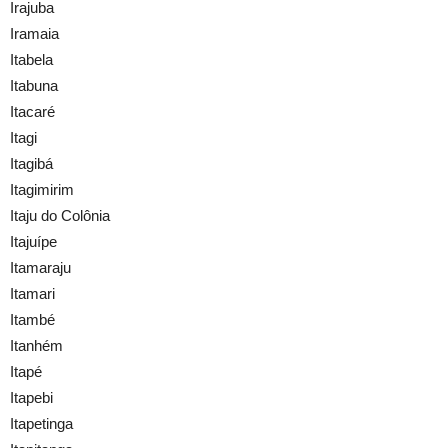
Irajuba
Iramaia
Itabela
Itabuna
Itacaré
Itagi
Itagibá
Itagimirim
Itaju do Colônia
Itajuípe
Itamaraju
Itamari
Itambé
Itanhém
Itapé
Itapebi
Itapetinga