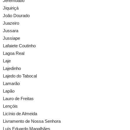
Jeremoabo
Jiquiriçá
João Dourado
Juazeiro
Jussara
Jussiape
Lafaiete Coutinho
Lagoa Real
Laje
Lajedinho
Lajedo do Tabocal
Lamarão
Lapão
Lauro de Freitas
Lençóis
Licínio de Almeida
Livramento de Nossa Senhora
Luís Eduardo Magalhães