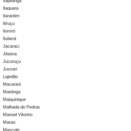
Itapitanga
Itaquara
Itarantim
Itiruçu
Itororó
Ituberá
Jacaraci
Jitaúna
Jucuruçu
Jussari
Lajedão
Macarani
Maetinga
Maiquinique
Malhada de Pedras
Manoel Vitorino
Maraú
Mascote