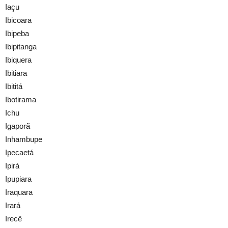
Iaçu
Ibicoara
Ibipeba
Ibipitanga
Ibiquera
Ibitiara
Ibititá
Ibotirama
Ichu
Igaporã
Inhambupe
Ipecaetá
Ipirá
Ipupiara
Iraquara
Irará
Irecê