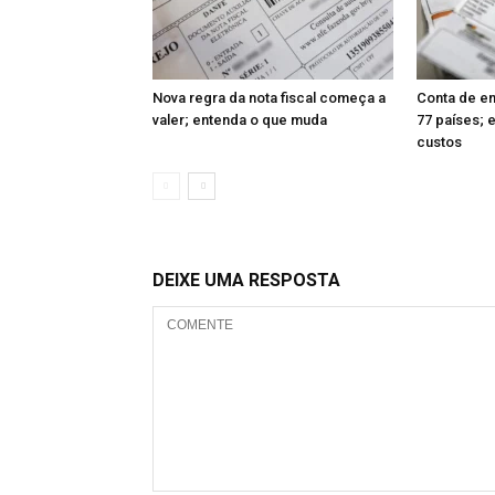
Nova regra da nota fiscal começa a
Conta de en
valer; entenda o que muda
77 países; 
custos
DEIXE UMA RESPOSTA