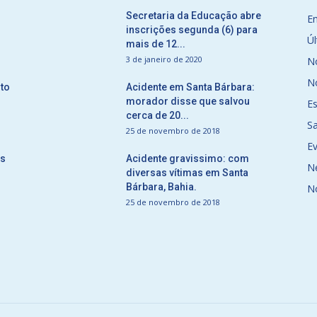
Secretaria da Educação abre
E
inscrições segunda (6) para
Úl
mais de 12...
3 de janeiro de 2020
No
No
to
Acidente em Santa Bárbara:
morador disse que salvou
E
cerca de 20...
S
25 de novembro de 2018
E
ós
Acidente gravissimo: com
N
diversas vítimas em Santa
Bárbara, Bahia.
N
25 de novembro de 2018