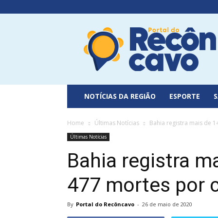
Portal
do
Recôncavo
NOTÍCIAS DA REGIÃO
ESPORTE
Home
Últimas Notícias
Bahia registra mais de 1
Últimas Notícias
Bahia registra m
477 mortes por 
By
Portal do Recôncavo
-
26 de maio de 2020