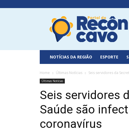
Portal
do
Recôncavo
NOTÍCIAS DA REGIÃO
ESPORTE
Home
Últimas Notícias
Seis servidores da Secre
Últimas Notícias
Seis servidores 
Saúde são infec
coronavírus