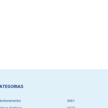
ATEGORIAS
ntretenimento
3061
timas Notícias
1627