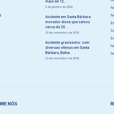
mais de 12...
3 de janeiro de 2020
No
No
l
Acidente em Santa Bárbara:
morador disse que salvou
E
cerca de 20...
S
25 de novembro de 2018
E
Acidente gravissimo: com
N
diversas vítimas em Santa
Bárbara, Bahia.
N
25 de novembro de 2018
BRE NÓS
R