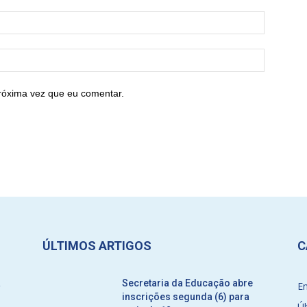
róxima vez que eu comentar.
ÚLTIMOS ARTIGOS
C
a
Secretaria da Educação abre
E
inscrições segunda (6) para
Úl