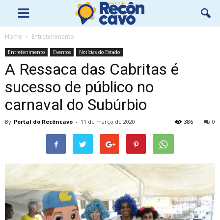
Home
Entretenimento
Entretenimento
Eventos
Notícias do Estado
A Ressaca das Cabritas é
sucesso de público no
carnaval do Subúrbio
By
Portal do Recôncavo
-
11 de março de 2020
386
0