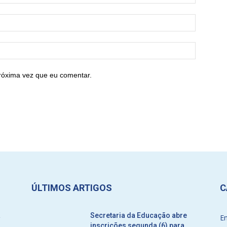
róxima vez que eu comentar.
ÚLTIMOS ARTIGOS
C
a
Secretaria da Educação abre
E
inscrições segunda (6) para