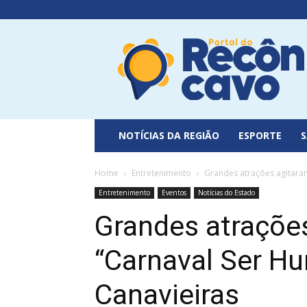
Portal
do
Recôncavo
NOTÍCIAS DA REGIÃO
ESPORTE
Home
Entretenimento
Grandes atrações agitara
Entretenimento
Eventos
Notícias do Estado
Grandes atraçõe
“Carnaval Ser H
Canavieiras