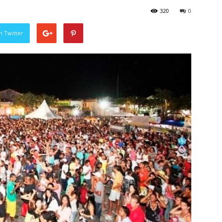
320
0
n Twitter