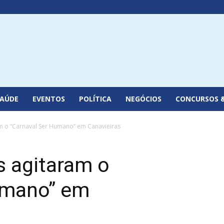
SAÚDE
EVENTOS
POLÍTICA
NEGÓCIOS
CONCURSOS 
m o “Carnaval Ser Humano” em Canavieiras
s agitaram o
umano” em