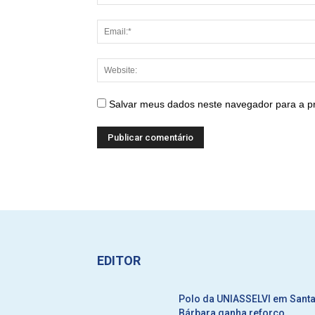
Salvar meus dados neste navegador para a p
EDITOR
Polo da UNIASSELVI em Sant
Bárbara ganha reforço