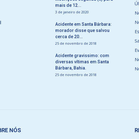
Úl
mais de 12...
3 de janeiro de 2020
No
No
l
Acidente em Santa Bárbara:
morador disse que salvou
E
cerca de 20...
S
25 de novembro de 2018
E
Acidente gravissimo: com
N
diversas vítimas em Santa
Bárbara, Bahia.
N
25 de novembro de 2018
BRE NÓS
R