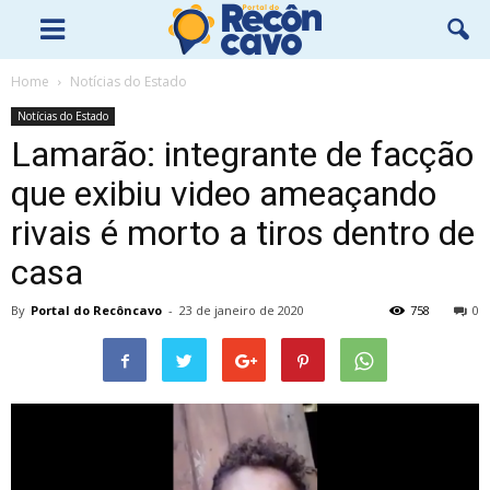
Home
Notícias do Estado
Notícias do Estado
Lamarão: integrante de facção
que exibiu video ameaçando
rivais é morto a tiros dentro de
casa
By
Portal do Recôncavo
-
23 de janeiro de 2020
758
0