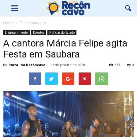
Home
Entretenimento
Entretenimento
Eventos
Notícias do Estado
A cantora Márcia Felipe agita
Festa em Saubara
By
Portal do Recôncavo
-
19 de janeiro de 2020
337
0