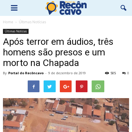
Home
Últimas Notícias
Últimas Notícias
Após terror em áudios, três
homens são presos e um
morto na Chapada
By
Portal do Recôncavo
-
9 de dezembro de 2019
505
0