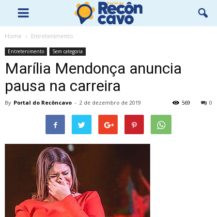
Home
Entretenimento
Entretenimento
Sem categoria
Marília Mendonça anuncia
pausa na carreira
By
Portal do Recôncavo
-
2 de dezembro de 2019
569
0