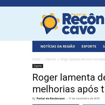
Portal
do
Recôncavo
NOTÍCIAS DA REGIÃO
ESPORTE
Home
Esporte
Roger lamenta derrota e acredit
Esporte
Roger lamenta de
melhorias após 
By
Portal do Recôncavo
-
11 de novembro de 2019