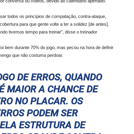
or conversa ou vídeos, devido ao calendário apertado.
assar todos os princípios de compatação, contra-ataque,
bertura para que gente volte a ter a solidez [de antes].
o tivemos tempo para treinar”, disse o treinador
 foi bem durante 70% do jogo, mas pecou na hora de definir
amengo que não costuma perdoar.
OGO DE ERROS, QUANDO
É MAIOR A CHANCE DE
RO NO PLACAR. OS
ERROS PODEM SER
PELA ESTRUTURA DE