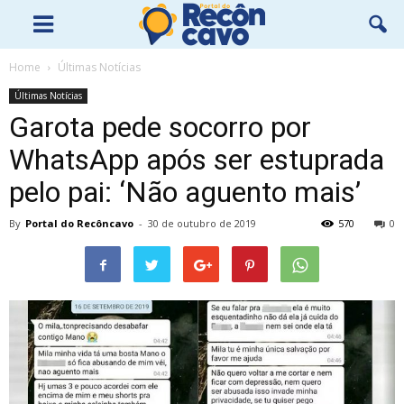
Home
Últimas Notícias
Últimas Notícias
Garota pede socorro por
WhatsApp após ser estuprada
pelo pai: ‘Não aguento mais’
By
Portal do Recôncavo
-
30 de outubro de 2019
570
0