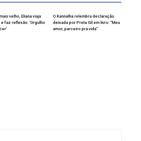
mais velho, Eliana viaja
O Kannalha relembra declaração
 e faz reflexão: ‘Orgulho
deixada por Preta Gil em livro: “Meu
cer’
amor, parceiro pra vida”