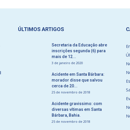
ÚLTIMOS ARTIGOS
C
a
Secretaria da Educação abre
E
inscrições segunda (6) para
Úl
mais de 12...
3 de janeiro de 2020
No
No
l
Acidente em Santa Bárbara:
morador disse que salvou
E
cerca de 20...
S
25 de novembro de 2018
E
Acidente gravissimo: com
N
diversas vítimas em Santa
Bárbara, Bahia.
N
25 de novembro de 2018