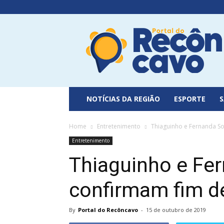
Portal
do
Recôncavo
NOTÍCIAS DA REGIÃO
ESPORTE
Home
Entretenimento
Thiaguinho e Fernanda S
Entretenimento
Thiaguinho e Fe
confirmam fim 
By
Portal do Recôncavo
-
15 de outubro de 2019