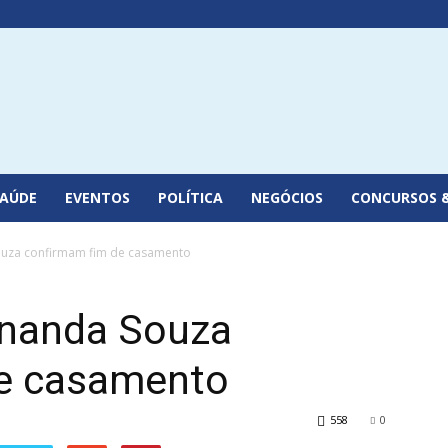
SAÚDE
EVENTOS
POLÍTICA
NEGÓCIOS
CONCURSOS 
ouza confirmam fim de casamento
rnanda Souza
de casamento
558
0