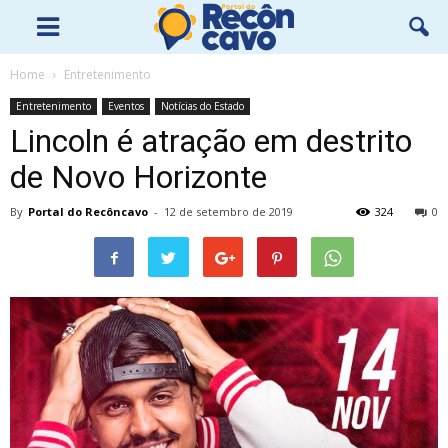
Home
Entretenimento
Entretenimento
Eventos
Notícias do Estado
Lincoln é atração em destrito
de Novo Horizonte
By
Portal do Recôncavo
-
12 de setembro de 2019
324
0