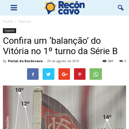
Home
Esporte
Esporte
Confira um ‘balanção’ do
Vitória no 1º turno da Série B
By
Portal do Recôncavo
-
29 de agosto de 2019
547
0