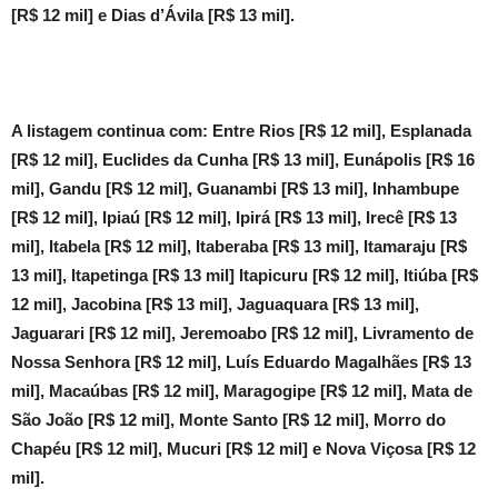
[R$ 12 mil] e Dias d’Ávila [R$ 13 mil].
A listagem continua com: Entre Rios [R$ 12 mil], Esplanada
[R$ 12 mil], Euclides da Cunha [R$ 13 mil], Eunápolis [R$ 16
mil], Gandu [R$ 12 mil], Guanambi [R$ 13 mil], Inhambupe
[R$ 12 mil], Ipiaú [R$ 12 mil], Ipirá [R$ 13 mil], Irecê [R$ 13
mil], Itabela [R$ 12 mil], Itaberaba [R$ 13 mil], Itamaraju [R$
13 mil], Itapetinga [R$ 13 mil] Itapicuru [R$ 12 mil], Itiúba [R$
12 mil], Jacobina [R$ 13 mil], Jaguaquara [R$ 13 mil],
Jaguarari [R$ 12 mil], Jeremoabo [R$ 12 mil], Livramento de
Nossa Senhora [R$ 12 mil], Luís Eduardo Magalhães [R$ 13
mil], Macaúbas [R$ 12 mil], Maragogipe [R$ 12 mil], Mata de
São João [R$ 12 mil], Monte Santo [R$ 12 mil], Morro do
Chapéu [R$ 12 mil], Mucuri [R$ 12 mil] e Nova Viçosa [R$ 12
mil].