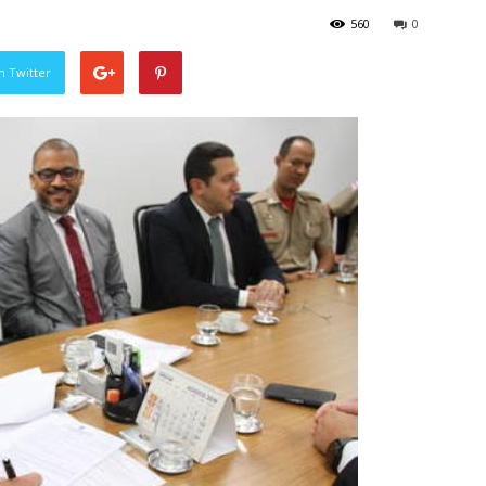
560
0
n Twitter