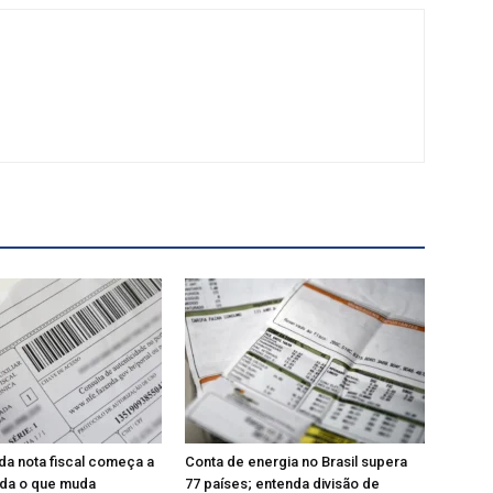
da nota fiscal começa a
Conta de energia no Brasil supera
nda o que muda
77 países; entenda divisão de