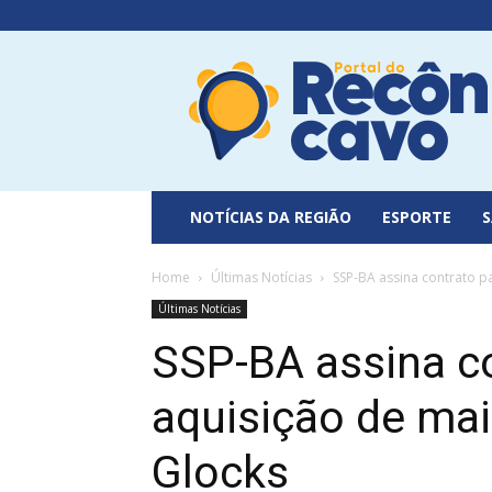
Portal
do
Recôncavo
NOTÍCIAS DA REGIÃO
ESPORTE
Home
Últimas Notícias
SSP-BA assina contrato pa
Últimas Notícias
SSP-BA assina c
aquisição de mai
Glocks