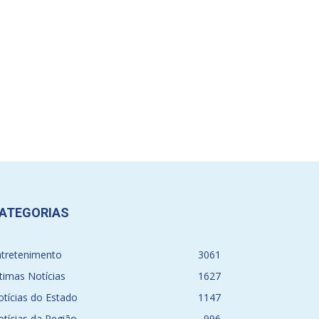
ATEGORIAS
ntretenimento
3061
timas Notícias
1627
tícias do Estado
1147
tícias da Região
996