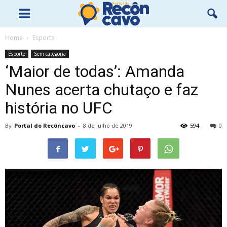
Home
Esporte
Esporte
Sem categoria
‘Maior de todas’: Amanda
Nunes acerta chutaço e faz
história no UFC
By
Portal do Recôncavo
-
8 de julho de 2019
594
0