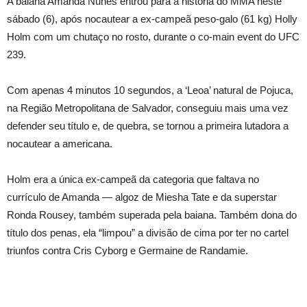
A baiana Amanda Nunes entrou para a história do MMA neste
sábado (6), após nocautear a ex-campeã peso-galo (61 kg) Holly
Holm com um chutaço no rosto, durante o co-main event do UFC
239.
Com apenas 4 minutos 10 segundos, a ‘Leoa’ natural de Pojuca,
na Região Metropolitana de Salvador, conseguiu mais uma vez
defender seu título e, de quebra, se tornou a primeira lutadora a
nocautear a americana.
Holm era a única ex-campeã da categoria que faltava no
currículo de Amanda — algoz de Miesha Tate e da superstar
Ronda Rousey, também superada pela baiana. Também dona do
título dos penas, ela “limpou” a divisão de cima por ter no cartel
triunfos contra Cris Cyborg e Germaine de Randamie.