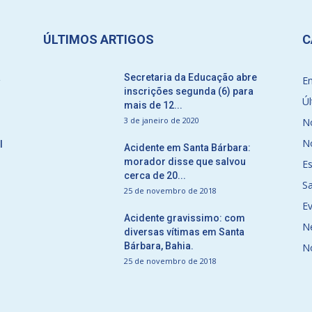
ÚLTIMOS ARTIGOS
C
a
Secretaria da Educação abre
E
inscrições segunda (6) para
Úl
mais de 12...
3 de janeiro de 2020
No
No
l
Acidente em Santa Bárbara:
morador disse que salvou
E
cerca de 20...
S
25 de novembro de 2018
E
Acidente gravissimo: com
N
diversas vítimas em Santa
Bárbara, Bahia.
N
25 de novembro de 2018