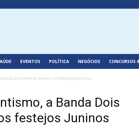
SAÚDE
EVENTOS
POLÍTICA
NEGÓCIOS
CONCURSOS 
Banda Dois Amores animou os festejos Juninos na...
tismo, a Banda Dois
s festejos Juninos