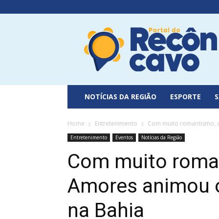
Portal
do
Recôncavo
NOTÍCIAS DA REGIÃO
ESPORTE
Home
Entretenimento
Com muito romantismo, a 
Entretenimento
Eventos
Notícias da Região
Com muito roman
Amores animou o
na Bahia