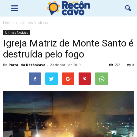
Home
Últimas Notícias
Últimas Notícias
Igreja Matriz de Monte Santo é
destruída pelo fogo
By
Portal do Recôncavo
-
20 de abril de 2019
792
0