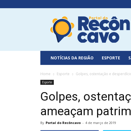
Portal
do
Recôncavo
NOTÍCIAS DA REGIÃO
ESPORTE
Home
Esporte
Golpes, ostentação e desperdíci
Esporte
Golpes, ostentaç
ameaçam patrimô
By
Portal do Recôncavo
-
4 de março de 2019