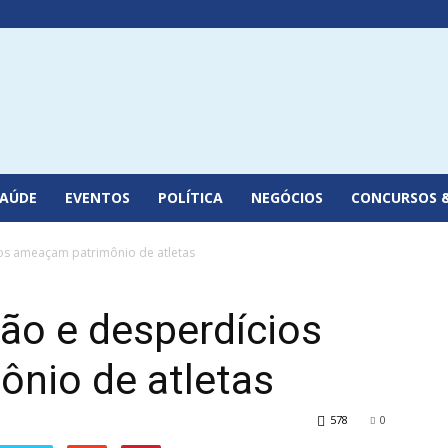
SAÚDE
EVENTOS
POLÍTICA
NEGÓCIOS
CONCURSOS 
os ameaçam patrimônio de atletas
ão e desperdícios
nio de atletas
578
0