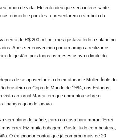
seu modo de vida. Ele entendeu que seria interessante
 mais cômodo e por eles representarem o símbolo da
a cerca de R$ 200 mil por mês gastava todo o salário no
iados. Após ser convencido por um amigo a realizar os
ceira de gestão, pois todos os meses usava o limite do
epois de se aposentar é o do ex-atacante Müller. Ídolo do
ão brasileira na Copa do Mundo de 1994, nos Estados
trevista ao jornal Marca, em que comentou sobre o
s finanças quando jogava.
va sem plano de saúde, carro ou casa para morar. “Errei
 mas errei. Fiz muita bobagem. Gastei tudo com besteira,
ião. O ex-jogador contou que já comprou mais de 20