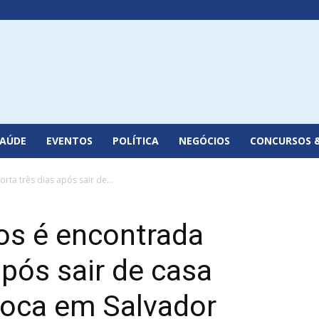
SAÚDE
EVENTOS
POLÍTICA
NEGÓCIOS
CONCURSOS 
ta três dias após sair de...
os é encontrada
após sair de casa
poca em Salvador