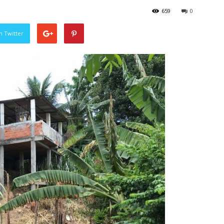
659
0
n Twitter