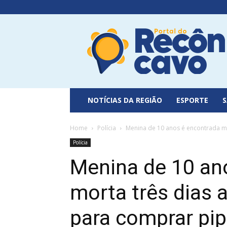
Portal
do
Recôncavo
NOTÍCIAS DA REGIÃO
ESPORTE
Home
Polícia
Menina de 10 anos é encontrada mor
Polícia
Menina de 10 an
morta três dias 
para comprar pi