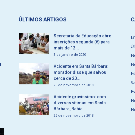
ÚLTIMOS ARTIGOS
C
a
Secretaria da Educação abre
E
inscrições segunda (6) para
Úl
mais de 12...
3 de janeiro de 2020
No
No
l
Acidente em Santa Bárbara:
morador disse que salvou
E
cerca de 20...
S
25 de novembro de 2018
E
Acidente gravissimo: com
N
diversas vítimas em Santa
Bárbara, Bahia.
N
25 de novembro de 2018