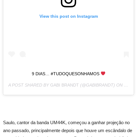
View this post on Instagram
9 DIAS… #TUDOQUESONHAMOS
A POST SHARED BY
GABI BRANDT
(@GABIBRANDT) ON
JAN 9
Saulo, cantor da banda UM44K, começou a ganhar projeção no
ano passado, principalmente depois que houve um escândalo de