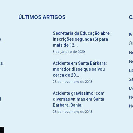
ÚLTIMOS ARTIGOS
C
Secretaria da Educação abre
E
o
inscrições segunda (6) para
Úl
mais de 12...
3 de janeiro de 2020
No
No
as
Acidente em Santa Bárbara:
morador disse que salvou
E
cerca de 20...
S
25 de novembro de 2018
E
Acidente gravissimo: com
N
H
diversas vítimas em Santa
Bárbara, Bahia.
N
25 de novembro de 2018