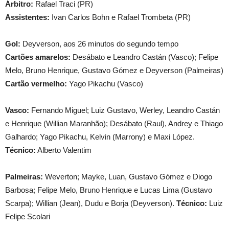
Árbitro:
Rafael Traci (PR)
Assistentes:
Ivan Carlos Bohn e Rafael Trombeta (PR)
Gol:
Deyverson, aos 26 minutos do segundo tempo
Cartões amarelos:
Desábato e Leandro Castán (Vasco); Felipe
Melo, Bruno Henrique, Gustavo Gómez e Deyverson (Palmeiras)
Cartão vermelho:
Yago Pikachu (Vasco)
Vasco:
Fernando Miguel; Luiz Gustavo, Werley, Leandro Castán
e Henrique (Willian Maranhão); Desábato (Raul), Andrey e Thiago
Galhardo; Yago Pikachu, Kelvin (Marrony) e Maxi López.
Técnico:
Alberto Valentim
Palmeiras:
Weverton; Mayke, Luan, Gustavo Gómez e Diogo
Barbosa; Felipe Melo, Bruno Henrique e Lucas Lima (Gustavo
Scarpa); Willian (Jean), Dudu e Borja (Deyverson).
Técnico:
Luiz
Felipe Scolari