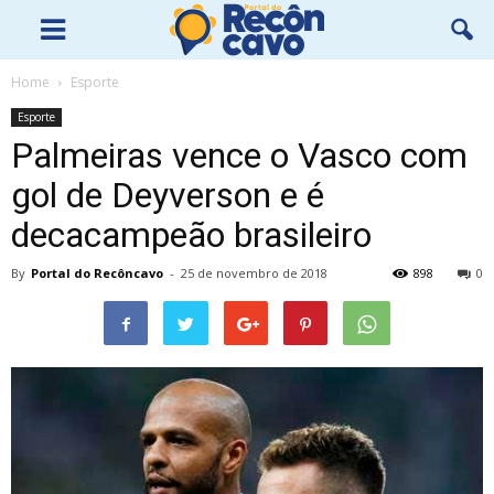
Home
Esporte
Esporte
Palmeiras vence o Vasco com
gol de Deyverson e é
decacampeão brasileiro
By
Portal do Recôncavo
-
25 de novembro de 2018
898
0