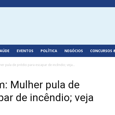
SAÚDE
EVENTOS
POLÍTICA
NEGÓCIOS
CONCURSOS 
er pula de prédio para escapar de incêndio; veja...
: Mulher pula de
par de incêndio; veja