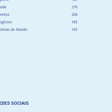
aúde
270
ventos
208
egócios
185
otícias do Mundo
165
EDES SOCIAIS