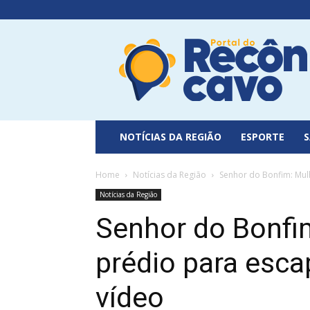
Portal
do
Recôncavo
NOTÍCIAS DA REGIÃO
ESPORTE
Home
Notícias da Região
Senhor do Bonfim: Mulh
Notícias da Região
Senhor do Bonfim
prédio para esca
vídeo