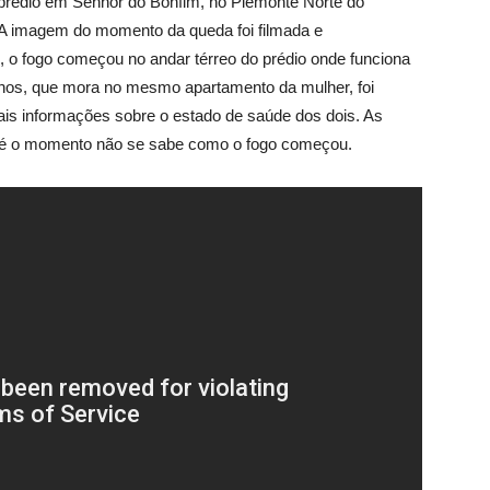
prédio em Senhor do Bonfim, no Piemonte Norte do
o. A imagem do momento da queda foi filmada e
 o fogo começou no andar térreo do prédio onde funciona
anos, que mora no mesmo apartamento da mulher, foi
is informações sobre o estado de saúde dos dois. As
té o momento não se sabe como o fogo começou.