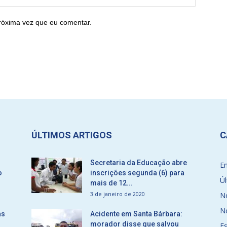
róxima vez que eu comentar.
ÚLTIMOS ARTIGOS
C
Secretaria da Educação abre
E
o
inscrições segunda (6) para
Úl
mais de 12...
3 de janeiro de 2020
No
No
as
Acidente em Santa Bárbara:
morador disse que salvou
E