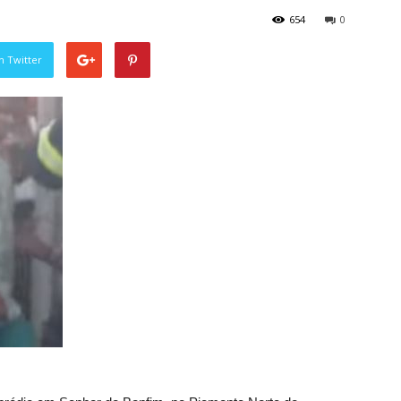
654
0
n Twitter