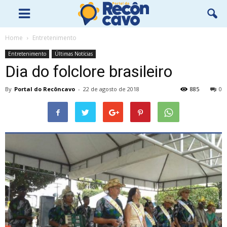
Home
Entretenimento
Entretenimento
Últimas Notícias
Dia do folclore brasileiro
By
Portal do Recôncavo
-
22 de agosto de 2018
885
0