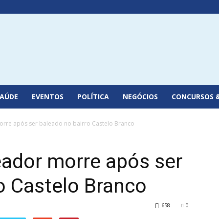
SAÚDE
EVENTOS
POLÍTICA
NEGÓCIOS
CONCURSOS 
rre após ser baleado no bairro Castelo Branco
eador morre após ser
o Castelo Branco
658
0