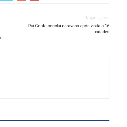
Artigo seguinte
r
Rui Costa conclui caravana após visita a 16
cidades
em