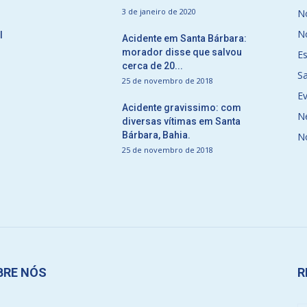
3 de janeiro de 2020
No
No
l
Acidente em Santa Bárbara:
morador disse que salvou
E
cerca de 20...
S
25 de novembro de 2018
E
Acidente gravissimo: com
N
diversas vítimas em Santa
Bárbara, Bahia.
N
25 de novembro de 2018
BRE NÓS
R