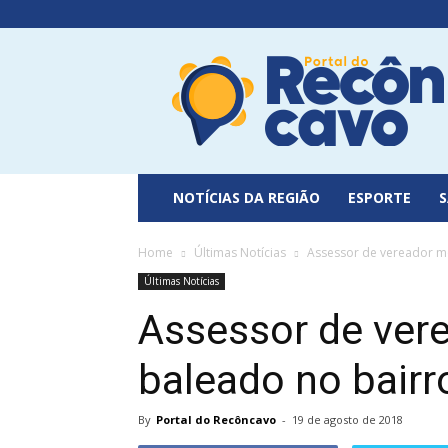
Portal
do
Recôncavo
NOTÍCIAS DA REGIÃO
ESPORTE
Home
Últimas Notícias
Assessor de vereador mo
Últimas Notícias
Assessor de ver
baleado no bairr
By
Portal do Recôncavo
-
19 de agosto de 2018