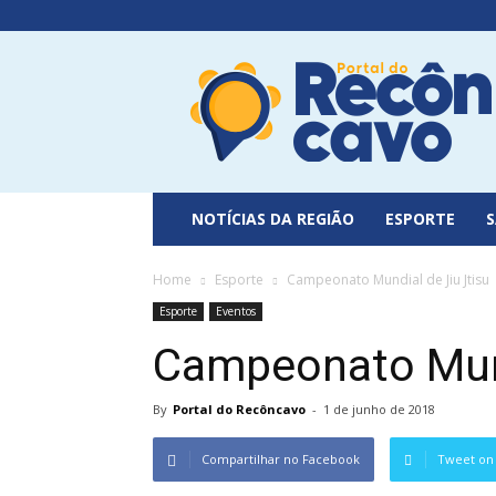
Portal
do
Recôncavo
NOTÍCIAS DA REGIÃO
ESPORTE
Home
Esporte
Campeonato Mundial de Jiu Jtisu
Esporte
Eventos
Campeonato Mund
By
Portal do Recôncavo
-
1 de junho de 2018
Compartilhar no Facebook
Tweet on 