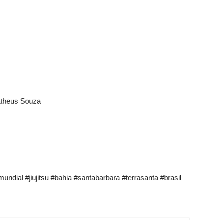
Matheus Souza
dial #jiujitsu #bahia #santabarbara #terrasanta #brasil