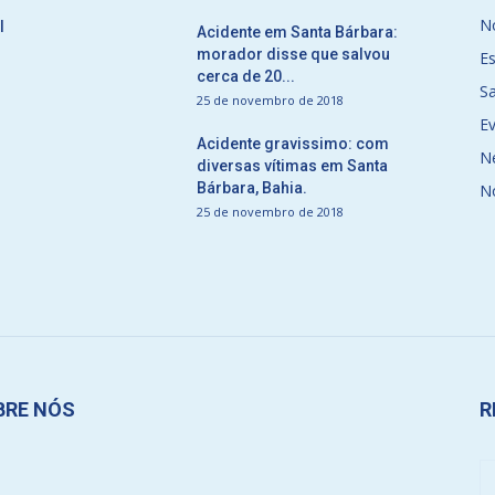
No
l
Acidente em Santa Bárbara:
morador disse que salvou
E
cerca de 20...
S
25 de novembro de 2018
E
Acidente gravissimo: com
N
diversas vítimas em Santa
Bárbara, Bahia.
N
25 de novembro de 2018
BRE NÓS
R