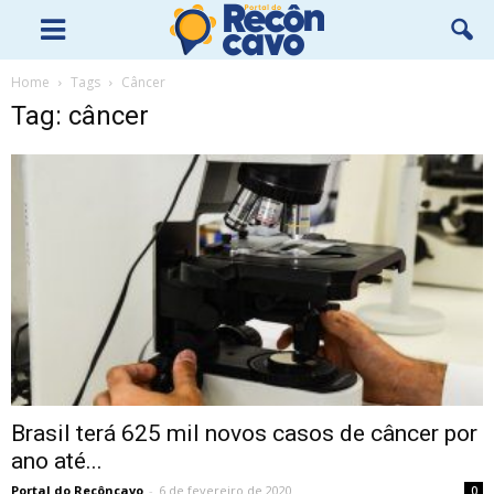
Home
Tags
Câncer
Tag: câncer
Brasil terá 625 mil novos casos de câncer por
ano até...
Portal do Recôncavo
-
6 de fevereiro de 2020
0