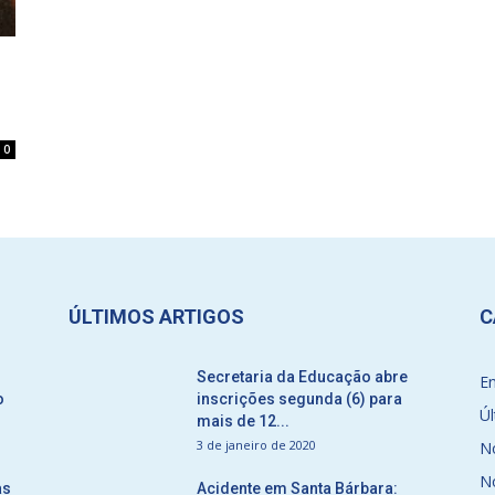
o
0
ÚLTIMOS ARTIGOS
C
Secretaria da Educação abre
E
o
inscrições segunda (6) para
Úl
mais de 12...
3 de janeiro de 2020
No
No
as
Acidente em Santa Bárbara: