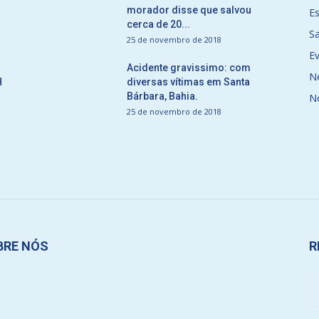
morador disse que salvou
E
cerca de 20...
S
25 de novembro de 2018
E
Acidente gravissimo: com
N
H
diversas vítimas em Santa
Bárbara, Bahia.
N
25 de novembro de 2018
BRE NÓS
R