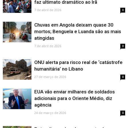
faz ultimato dramático ao Irã
7 de abril de 2026
0
Chuvas em Angola deixam quase 30
mortos; Benguela e Luanda são as mais
atingidas
7 de abril de 2026
0
ONU alerta para risco real de ‘catástrofe
humanitária’ no Líbano
27 de março de 2026
0
EUA vão enviar milhares de soldados
adicionais para o Oriente Médio, diz
agência
24 de março de 2026
0