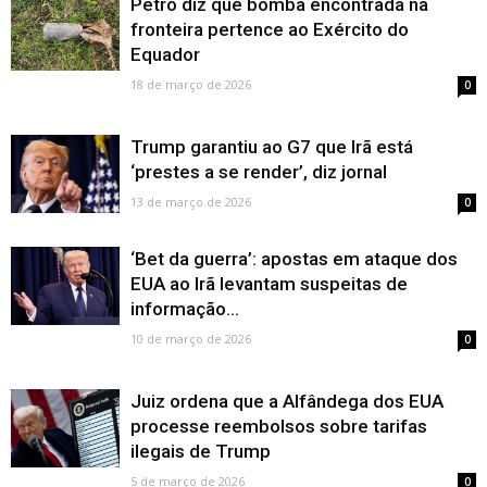
Petro diz que bomba encontrada na
fronteira pertence ao Exército do
Equador
18 de março de 2026
0
Trump garantiu ao G7 que Irã está
‘prestes a se render’, diz jornal
13 de março de 2026
0
‘Bet da guerra’: apostas em ataque dos
EUA ao Irã levantam suspeitas de
informação...
10 de março de 2026
0
Juiz ordena que a Alfândega dos EUA
processe reembolsos sobre tarifas
ilegais de Trump
5 de março de 2026
0