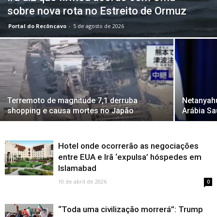
sobre nova rota no Estreito de Ormuz
Portal do Recôncavo
-
5 de agosto de 2026
Terremoto de magnitude 7,1 derruba
Netanyahu
shopping e causa mortes no Japão
Arábia Sa
Hotel onde ocorrerão as negociações
entre EUA e Irã ‘expulsa’ hóspedes em
Islamabad
10 de abril de 2026
0
“Toda uma civilização morrerá”: Trump