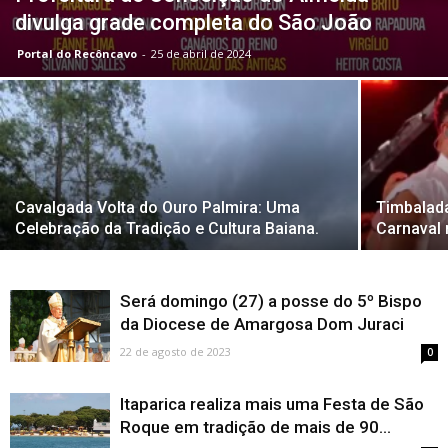
divulga grade completa do São João
Portal do Recôncavo
-
25 de abril de 2024
Cavalgada Volta do Ouro Palmira: Uma
Timbalada
Celebração da Tradição e Cultura Baiana.
Carnaval 
Será domingo (27) a posse do 5º Bispo
da Diocese de Amargosa Dom Juraci
22 de agosto de 2023
0
Itaparica realiza mais uma Festa de São
Roque em tradição de mais de 90...