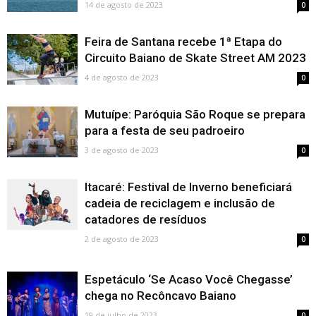
14 de agosto de 2023
0
Feira de Santana recebe 1ª Etapa do
Circuito Baiano de Skate Street AM 2023
4 de agosto de 2023
0
Mutuípe: Paróquia São Roque se prepara
para a festa de seu padroeiro
3 de agosto de 2023
0
Itacaré: Festival de Inverno beneficiará
cadeia de reciclagem e inclusão de
catadores de resíduos
2 de agosto de 2023
0
Espetáculo ‘Se Acaso Você Chegasse’
chega no Recôncavo Baiano
19 de julho de 2023
0