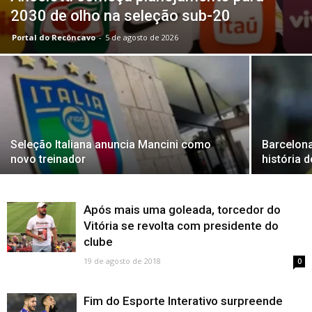
2030 de olho na seleção sub-20
Portal do Recôncavo
-
5 de agosto de 2026
Seleção Italiana anuncia Mancini como
Barcelona
novo treinador
história 
Após mais uma goleada, torcedor do
Vitória se revolta com presidente do
clube
19 de agosto de 2018
0
Fim do Esporte Interativo surpreende