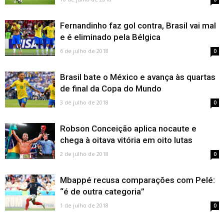
Fernandinho faz gol contra, Brasil vai mal
e é eliminado pela Bélgica
6 de julho de 2018
0
Brasil bate o México e avança às quartas
de final da Copa do Mundo
3 de julho de 2018
0
Robson Conceição aplica nocaute e
chega à oitava vitória em oito lutas
2 de julho de 2018
0
Mbappé recusa comparações com Pelé:
“é de outra categoria”
1 de julho de 2018
0