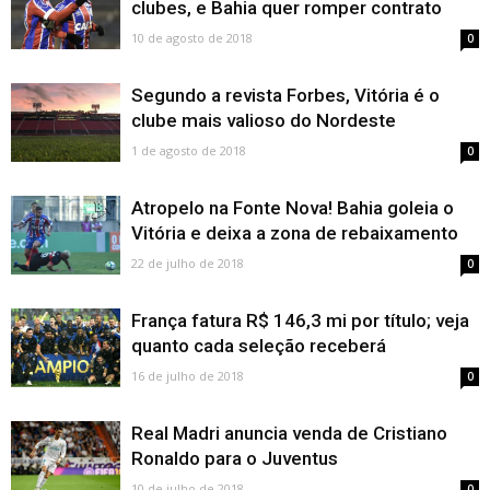
clubes, e Bahia quer romper contrato
10 de agosto de 2018
0
Segundo a revista Forbes, Vitória é o
clube mais valioso do Nordeste
1 de agosto de 2018
0
Atropelo na Fonte Nova! Bahia goleia o
Vitória e deixa a zona de rebaixamento
22 de julho de 2018
0
França fatura R$ 146,3 mi por título; veja
quanto cada seleção receberá
16 de julho de 2018
0
Real Madri anuncia venda de Cristiano
Ronaldo para o Juventus
10 de julho de 2018
0