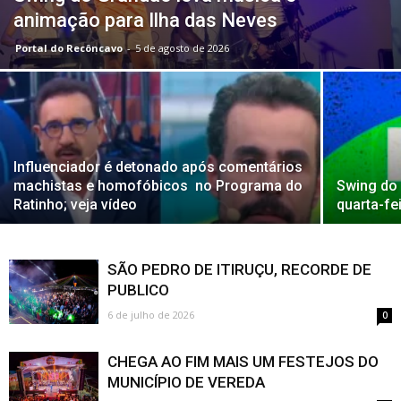
animação para Ilha das Neves
Portal do Recôncavo
-
5 de agosto de 2026
Influenciador é detonado após comentários
machistas e homofóbicos no Programa do
Swing do
Ratinho; veja vídeo
quarta-fe
SÃO PEDRO DE ITIRUÇU, RECORDE DE
PUBLICO
6 de julho de 2026
0
CHEGA AO FIM MAIS UM FESTEJOS DO
MUNICÍPIO DE VEREDA